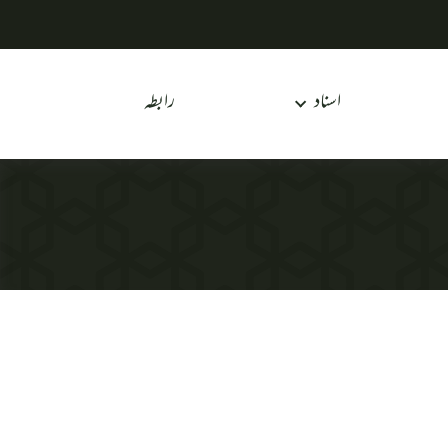
اسناد
رابطہ