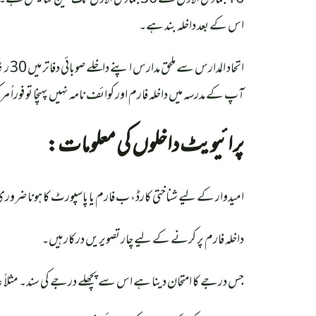
اس کے بعد داخلہ بند ہے۔
اتحا
آپ کے مدرسہ میں داخلہ فارم اور کوائف نامہ نہیں پہنچا تو فوراً مر
پرائیویٹ داخلوں کی معلومات:
امیدوار کے لیے شناختی کارڈ، ب فارم یا پاسپورٹ کا ہونا ضرور
داخلہ فارم پر کرنے کے لیے چار تصویریں درکار ہیں۔
جس درجے کا امتحان دینا ہے اس سے پچھلے درجے کی سند۔ مثلاً عا