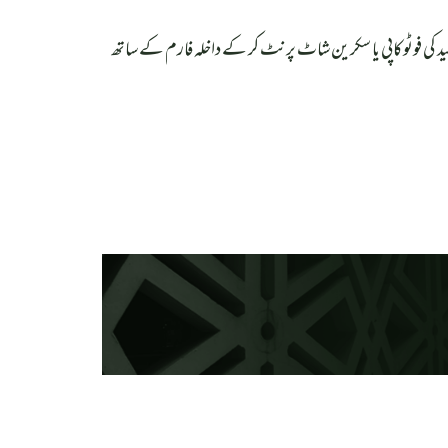
د کی فوٹوکاپی یا سکرین شاٹ پرنٹ کر کے داخلہ فارم کے ساتھ