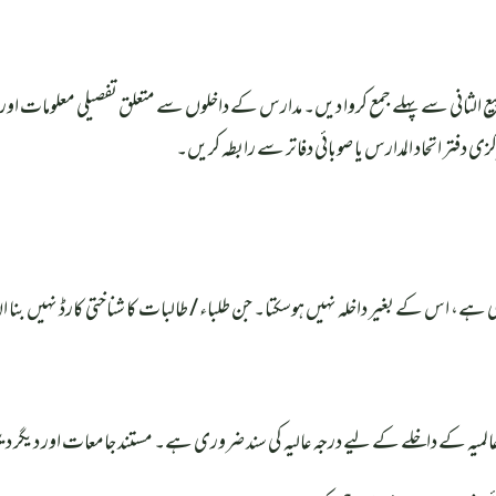
د المدارس سے ملحق مدارس اپنے داخلے صوبائی دفاتر میں 30 ربیع الثانی سے پہلے جمع کروا دیں۔ مدارس کے داخلوں سے م
کزی دفتر اتحاد المدارس یا صوبائی دفاتر سے رابطہ کریں۔
ی ہے، اس کے بغیر داخلہ نہیں ہوسکتا۔ جن طلباء / طالبات کا شناختی کارڈ نہیں ب
لمیہ کے داخلے کے لیے درجہ عالیہ کی سند ضروری ہے۔ مستند جامعات اور دیگر دینی 