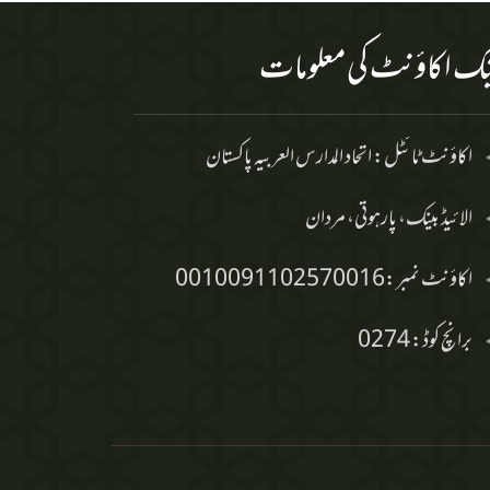
نک اکاؤنٹ کی معلومات
اکاؤنٹ ٹائٹل: اتحاد المدارس العربیہ پاکستان
الائیڈ بینک، پارہوتی، مردان
اکاؤنٹ نمبر:
0010091102570016
برانچ کوڈ:
0274