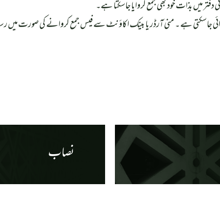
ئی دفتر میں بذات خود بھی جمع کروایا جاسکتا ہے۔
روائی جاسکتی ہے ۔ منی آرڈر یا بینک اکاؤنٹ سے فیس جمع کروانے کی صورت میں رسی
نصاب