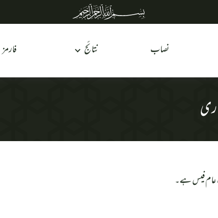
نصاب
نتائج
فارمز