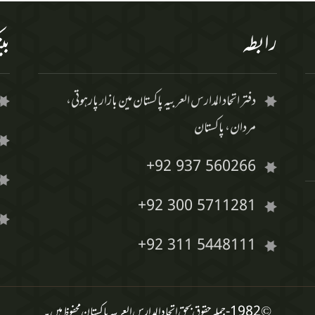
رابطہ
بی
دفتر اتحاد المدارس العربیہ پاکستان مین بازار پارہوتی،
مردان، پاکستان
+92 937 560266
+92 300 5711281
+92 311 5448111
© 1982 -
جملہ حقوق بحق اتحاد المدارس العربیہ پاکستان محفوظ ہیں۔