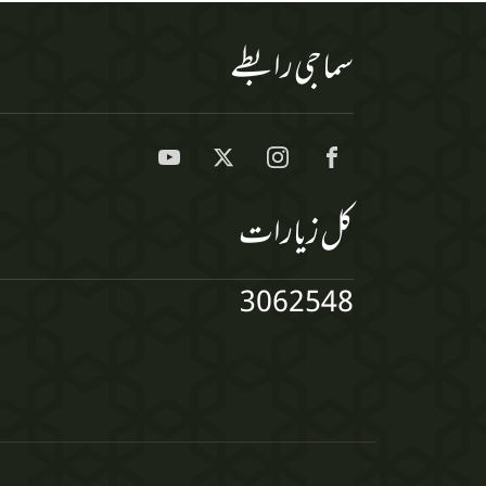
سماجی رابطے
کل زیارات
3062548