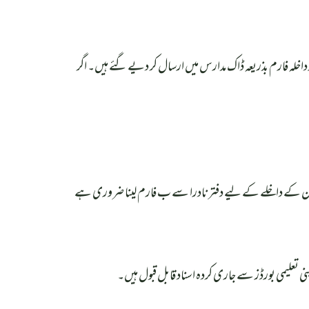
تعلق تفصیلی معلومات اور داخلہ فارم بذریعہ ڈاک مدارس میں ارسال کر دیے گئے ہیں۔ اگر
نا ان کے داخلے کے لیے دفتر نادرا سے ب فارم لینا ضروری ہے
تعلیمی بورڈز سے جاری کردہ اسناد قابل قبول ہیں۔