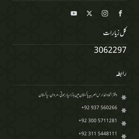
کل زیارات
3062297
رابطہ
دفتر اتحاد المدارس العربیہ پاکستان مین بازار پارہوتی، مردان، پاکستان
+92 937 560266
+92 300 5711281
+92 311 5448111