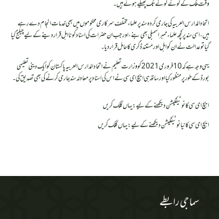
وقت ملک کے کونے کونے تک پھیلے ہوئے ہیں۔
اتحاد المدارس العربیہ کی جاری کردہ سند پر علماء مختلف سرکاری محکوموں میں بھی خدمات انجام دے رہے
ہیں، اسی سند پر کچھ علماء ممبر اسمبلی بھی بنے، اور جب ان حضرات کی اسناد کو نااہل قرار دینے کے لیے چیلنج کیا
گیا تو عدالت نے ان کو اہل اور مستند ڈگری کا حامل قرار دیا۔
یہی وجہ ہے کہ 10 فروری 2021 کو وزارت تعلیم نے اتحاد المدارس العربیہ پاکستان کو ایک دینی تعلیمی
بورڈ کے طور پر منظور کیا اور ساتھ ہی ایچ ای سی نے اس کی اسناد پر معادلہ سند جاری کرنے کی بھی تصدیق کی۔
ایچ ای سی کا نوٹیفکیشن دیکھنے کے لیے:
یہاں کلک کریں
ایچ ای سی کا نیا نوٹیفکیشن دیکھنے کے لیے:
یہاں کلک کریں
سماجی رابطے